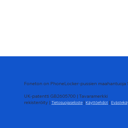
Foneton on PhoneLocker-pussien maahantuoja
UK-patentti GB2605700 | Tavaramerkki
rekisteröity |
|
|
Tietosuojaseloste
Käyttöehdot
Evästekä