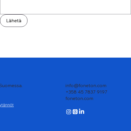
Lähetä
 Suomessa.
info@foneton.com
+358 45 7837 9197
foneton.com
ytännöt