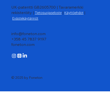
UK-patentti GB2605700 | Tavaramerkki
rekisteröity |
|
|
Tietosuojaseloste
Käyttöehdot
Evästekäytännöt
info@foneton.com
+358 45 7837 9197
foneton.com
© 2025 by Foneton