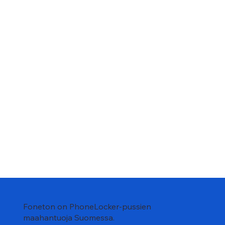
Foneton on PhoneLocker-pussien
maahantuoja Suomessa.