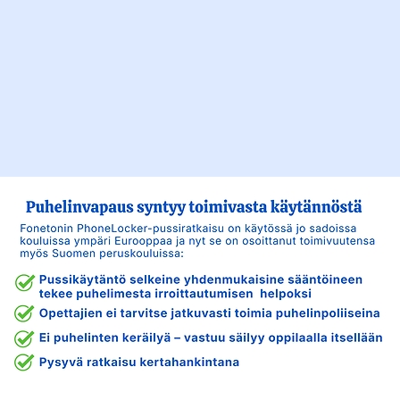
-Mónica Gilbert-Sáez, rehtori